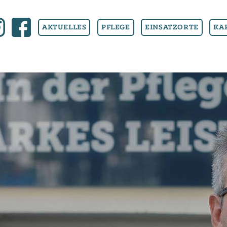
F
AKTUELLES
PFLEGE
EINSATZORTE
KA