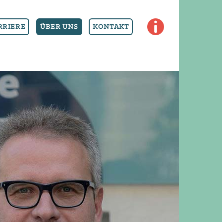
SE
RRIERE
ÜBER UNS
KONTAKT
RV
IC
E